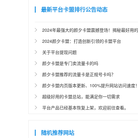
最新平台卡盟排行公告动态
2024年最强大的颜夕卡盟震撼登场！揭秘最好用
2024颜夕卡盟：打造创新引领的卡盟平台
关于平台提现问题
颜夕卡盟是专门卖流量卡的吗
颜夕卡盟推荐的流量卡是正规号卡吗？
颜夕卡盟内页版本更新、100%提升网站访问速度
超级好用的卡盟总站，能满足你一切需求
平台产品已经基本恢复上架，欢迎前往查看。
随机推荐网站