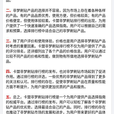
品。
二、
非梦刷钻产品的选择并不容易，因为市场上存在着各种各样
的产品。有的产品品质优秀，使用方便，但价格较高；有的产品
价格便宜，但使用体验较差。卡盟非梦刷钻排行榜的出现，为用
户提供了一个快速准确的产品选择指南。用户可以根据自己的需
求和预算，选择排行榜中适合自己的非梦刷钻产品。
三、
除了用户评价和使用体验，价格也是用户选择非梦刷钻产品
时考虑的重要因素。卡盟非梦刷钻排行榜不仅为用户提供了产品
的评分排名，还详细列出了各个产品的价格信息。用户可以通过
比较不同产品的价格和性能，做到物有所值地选择非梦刷钻产
品。
四、
卡盟非梦刷钻排行榜的发布，也对非梦刷钻市场起到了促进
作用。通过排行榜的评选，一些优秀的非梦刷钻产品得到了更多
的关注和认可。排行榜的存在，促使非梦刷钻产品在质量和性能
方面不断提升，为用户提供更加优质的产品和服务。
五、
总之，卡盟非梦刷钻排行榜是一个为用户提供产品选择指南
的权威平台。通过排行榜的发布，用户可以轻松了解各个非梦刷
钻产品的优劣势，选择最适合自己的产品。同时，排行榜的存在
也推动了非梦刷钻市场的发展和进步，为用户带来更好的产品体